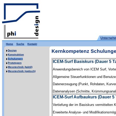
Unternehm
Home
Suche
Kontakt
Kernkompetenz Schulunge
Design
Konstruktion
Schulungen
ICEM-Surf Basiskurs (Dauer 5 T
Prototypen
Messtechnik (taktil)
Anwendungsbereich von ICEM Surf, Vortei
Messtechnik (optisch)
Allgemeine Steuerfunktionen und Benutzer
Datenerzeugung (Punkt, Rohdaten, Kurven
Datenanalysen (Schnitte, Krümmungsanal
ICEM-Surf Aufbaukurs (Dauer 5 
Vertiefung der im Basiskurs vermittelten 
Erweiterte Analyse- und Modifikationsmögl