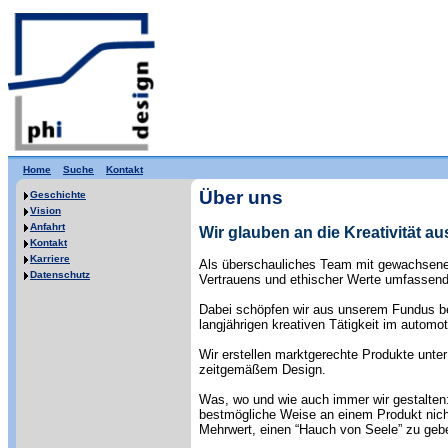
Home
Suche
Kontakt
Über uns
Geschichte
Vision
Anfahrt
Wir glauben an die Kreativität au
Kontakt
Karriere
Als überschauliches Team mit gewachsenen 
Datenschutz
Vertrauens und ethischer Werte umfassend,
Dabei schöpfen wir aus unserem Fundus bew
langjährigen kreativen Tätigkeit im autom
Wir erstellen marktgerechte Produkte unte
zeitgemäßem Design.
Was, wo und wie auch immer wir gestalten:
bestmögliche Weise an einem Produkt nicht
Mehrwert, einen “Hauch von Seele” zu ge