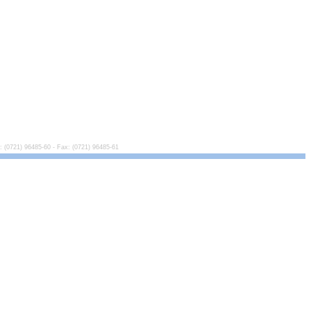
 (0721) 96485-60 - Fax: (0721) 96485-61